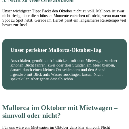
5. Nicht zu viele Orte abhaken
Unser wichtigster Tipp: Packt den Oktober nicht zu voll. Mallorca ist zwar
nicht riesig, aber die schönsten Momente entstehen oft nicht, wenn man von
Spot zu Spot hetzt. Gerade im Herbst passt ein langsameres Reisetempo viel
besser zur Insel.
Unser perfekter Mallorca-Oktober-Tag
Ausschlafen, gemütlich frühstücken, mit dem Mietwagen zu einer
schönen Bucht fahren, zwei oder drei Stunden am Meer bleiben,
danach durch einen kleinen Ort schlendern und den Abend
irgendwo mit Blick aufs Wasser ausklingen lassen. Nicht
spektakulär. Aber genau deshalb schön.
Mallorca im Oktober mit Mietwagen –
sinnvoll oder nicht?
Für uns wäre ein Mietwagen im Oktober ganz klar sinnvoll. Nicht