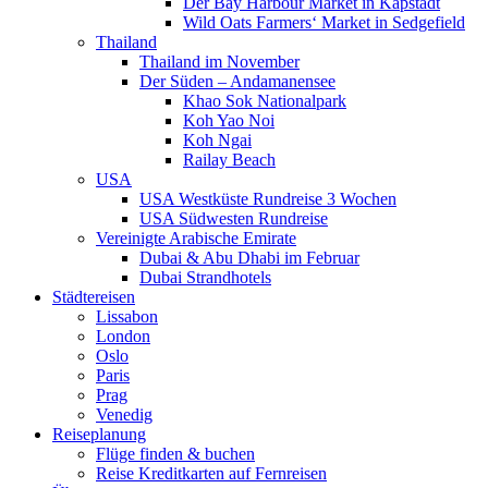
Der Bay Harbour Market in Kapstadt
Wild Oats Farmers‘ Market in Sedgefield
Thailand
Thailand im November
Der Süden – Andamanensee
Khao Sok Nationalpark
Koh Yao Noi
Koh Ngai
Railay Beach
USA
USA Westküste Rundreise 3 Wochen
USA Südwesten Rundreise
Vereinigte Arabische Emirate
Dubai & Abu Dhabi im Februar
Dubai Strandhotels
Städtereisen
Lissabon
London
Oslo
Paris
Prag
Venedig
Reiseplanung
Flüge finden & buchen
Reise Kreditkarten auf Fernreisen