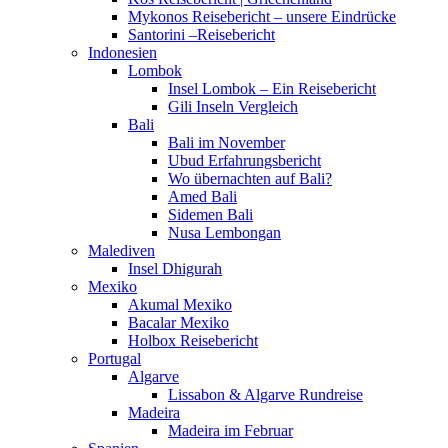
Mykonos Reisebericht – unsere Eindrücke
Santorini –Reisebericht
Indonesien
Lombok
Insel Lombok – Ein Reisebericht
Gili Inseln Vergleich
Bali
Bali im November
Ubud Erfahrungsbericht
Wo übernachten auf Bali?
Amed Bali
Sidemen Bali
Nusa Lembongan
Malediven
Insel Dhigurah
Mexiko
Akumal Mexiko
Bacalar Mexiko
Holbox Reisebericht
Portugal
Algarve
Lissabon & Algarve Rundreise
Madeira
Madeira im Februar