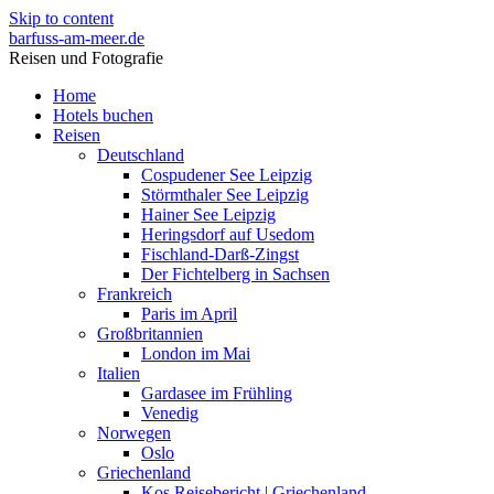
Skip to content
barfuss-am-meer.de
Reisen und Fotografie
Home
Hotels buchen
Reisen
Deutschland
Cospudener See Leipzig
Störmthaler See Leipzig
Hainer See Leipzig
Heringsdorf auf Usedom
Fischland-Darß-Zingst
Der Fichtelberg in Sachsen
Frankreich
Paris im April
Großbritannien
London im Mai
Italien
Gardasee im Frühling
Venedig
Norwegen
Oslo
Griechenland
Kos Reisebericht | Griechenland