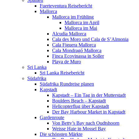
Spanien
Fuerteventura Reisebericht
Mallorca
Mallorca im Frühling
Mallorca im April
Mallorca im Mai
Alcudia Mallorca
Cala des Moro und Cala de S’Almonia
Cala Figuera Mallorca
Cala Mondragó Mallorca
Finca Ecovinassa in Soller
Playa de Muro
Sri Lanka
Sri Lanka Reisebericht
Südafrika
Südafrika Rundreise planen
Kapstadt
Kapstadt – Ein Tag in der Mutterstadt
Boulders Beach – Kapstadt
Helicopterflug über Kapstadt
Der Bay Harbour Market in Kapstadt
Gardenroute
Von Betty’s Bay nach Oudtshoorn
Weisse Haie in Mossel Bay
Die schönsten Märkte