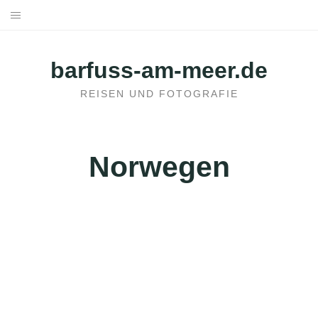
Skip
to
HOME
content
barfuss-am-meer.de
HOTELS BUCHEN
REISEN UND FOTOGRAFIE
REISEN
STÄDTEREISEN
Norwegen
REISEPLANUNG
ÜBER UNS
KONTAKT
KOOPERATION