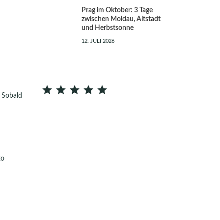
Prag im Oktober: 3 Tage
zwischen Moldau, Altstadt
und Herbstsonne
12. JULI 2026
⭐
⭐
⭐
⭐
⭐
Bewertung: 5 von 5.
 Sobald
to