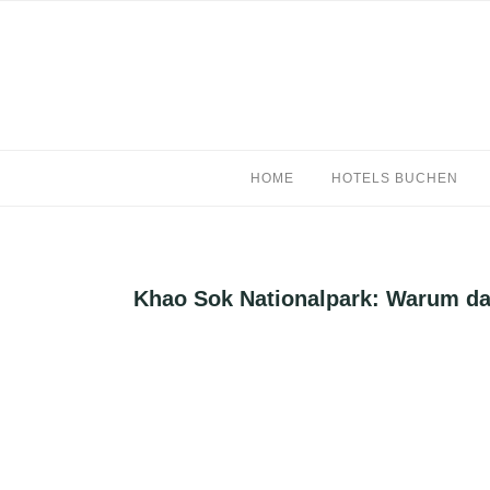
Skip
to
HOME
content
HOTELS BUCHEN
REISEN
HOME
HOTELS BUCHEN
STÄDTEREISEN
REISEPLANUNG
Khao Sok Nationalpark: Warum da
ÜBER UNS
KONTAKT
KOOPERATION