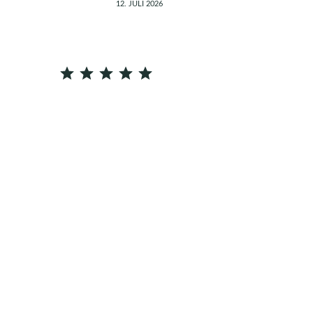
12. JULI 2026
⭐
⭐
⭐
⭐
⭐
Bewertung: 5 von 5.