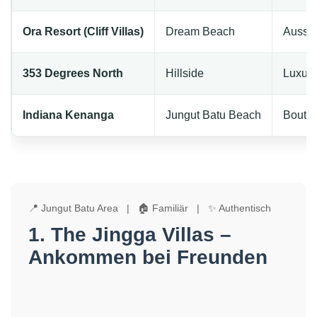
Ora Resort (Cliff Villas)
Dream Beach
Aussic
353 Degrees North
Hillside
Luxus-
Indiana Kenanga
Jungut Batu Beach
Boutiq
📍 Jungut Batu Area | 🏠 Familiär | ✨ Authentisch
1. The Jingga Villas –
Ankommen bei Freunden