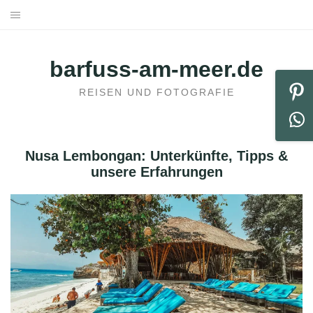
Skip
to
HOME
content
barfuss-am-meer.de
HOTELS BUCHEN
REISEN UND FOTOGRAFIE
REISEN
STÄDTEREISEN
Nusa Lembongan: Unterkünfte, Tipps &
unsere Erfahrungen
REISEPLANUNG
ÜBER UNS
KONTAKT
KOOPERATION